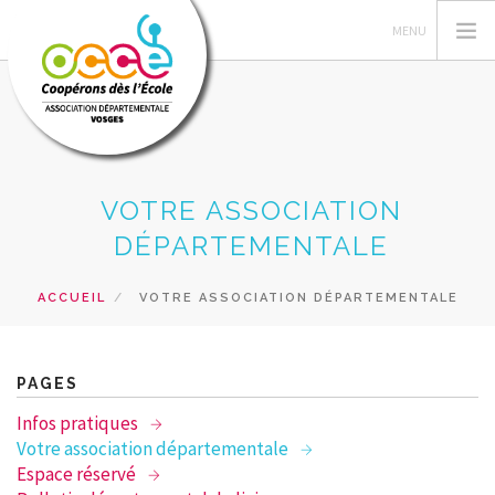
L'OCCE
VOTRE ASSOCIATION
GERER SA COOPERATIVE
DÉPARTEMENTALE
ACTIONS PÉDAGOGIQUES
ACCUEIL
VOTRE ASSOCIATION DÉPARTEMENTALE
RESSOURCES PEDAGOGIQUES
FORMATIONS
RECHERCHER
PAGES
Infos pratiques
CONTACT
Votre association départementale
Espace réservé