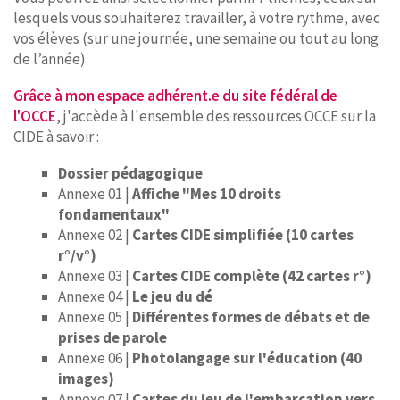
lesquels vous souhaiterez travailler, à votre rythme, avec
vos élèves (sur une journée, une semaine ou tout au long
de l’année).
Grâce à mon espace adhérent.e du site fédéral de
l'OCCE
, j'accède à l'ensemble des ressources OCCE sur la
CIDE à savoir :
Dossier pédagogique
Annexe 01 |
Affiche "Mes 10 droits
fondamentaux"
Annexe 02 |
Cartes CIDE simplifiée (10 cartes
r°/v°)
Annexe 03 |
Cartes CIDE complète (42 cartes r°)
Annexe 04 |
Le jeu du dé
Annexe 05 |
Différentes formes de débats et de
prises de parole
Annexe 06 |
Photolangage sur l'éducation (40
images)
Annexe 07 |
Cartes du jeu de l'embarcation vers