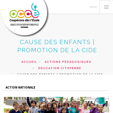
CAUSE DES ENFANTS |
L'OCCE
PROMOTION DE LA CIDE
GERER SA COOPERATIVE
ACTIONS PÉDAGOGIQUES
ACCUEIL
ACTIONS PÉDAGOGIQUES
EDUCATION CITOYENNE
RESSOURCES PEDAGOGIQUES
CAUSE DES ENFANTS | PROMOTION DE LA CIDE
FORMATIONS
RECHERCHER
ACTION NATIONALE
CONTACT